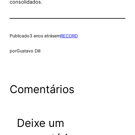
consolidados.
Publicado
3 anos atrás
em
RECORD
por
Gustavo Dill
Comentários
Deixe um