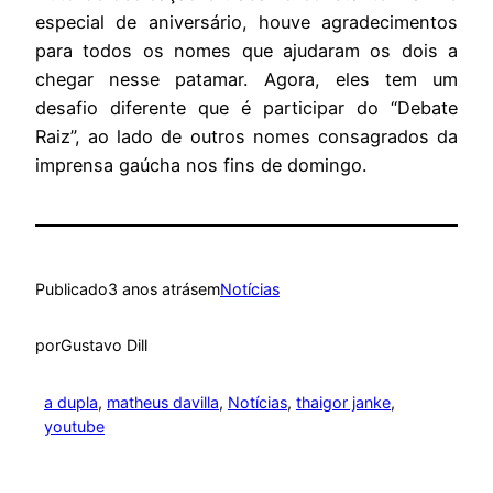
especial de aniversário, houve agradecimentos
para todos os nomes que ajudaram os dois a
chegar nesse patamar. Agora, eles tem um
desafio diferente que é participar do “Debate
Raiz”, ao lado de outros nomes consagrados da
imprensa gaúcha nos fins de domingo.
Publicado
3 anos atrás
em
Notícias
por
Gustavo Dill
a dupla
, 
matheus davilla
, 
Notícias
, 
thaigor janke
, 
youtube