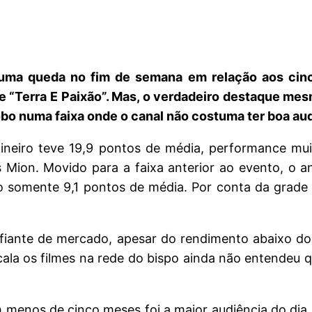
ma queda no fim de semana em relação aos cinco 
ve “Terra E Paixão”. Mas, o verdadeiro destaque mes
obo numa faixa onde o canal não costuma ter boa au
 Mineiro teve 19,9 pontos de média, performance mu
s Mion. Movido para a faixa anterior ao evento, o a
somente 9,1 pontos de média. Por conta da grade d
fiante de mercado, apesar do rendimento abaixo do
cala os filmes na rede do bispo ainda não entendeu q
 menos de cinco meses foi a maior audiência do dia 