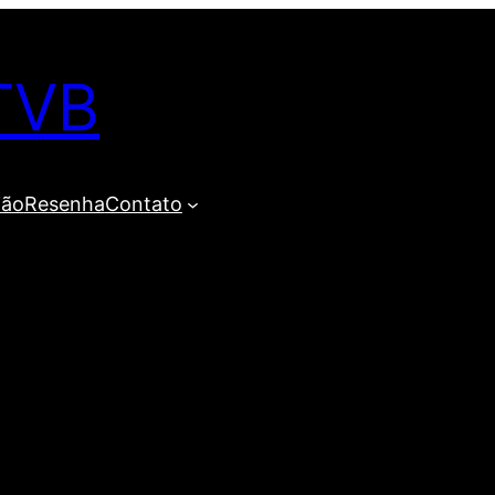
TVB
ião
Resenha
Contato