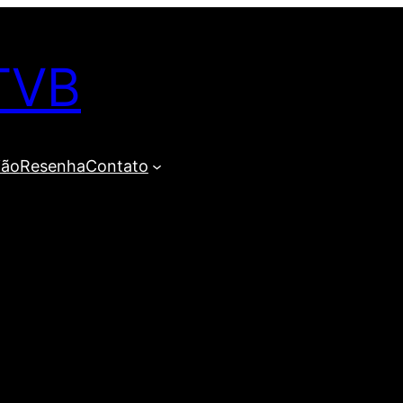
TVB
ião
Resenha
Contato