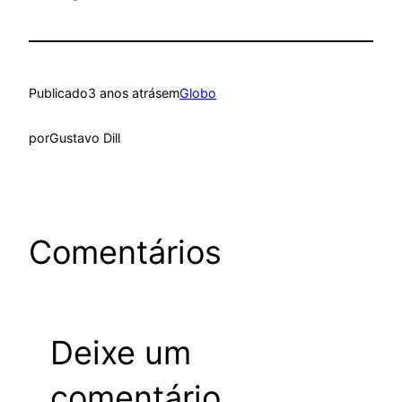
Publicado
3 anos atrás
em
Globo
por
Gustavo Dill
Comentários
Deixe um
comentário