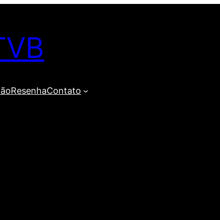
TVB
ião
Resenha
Contato