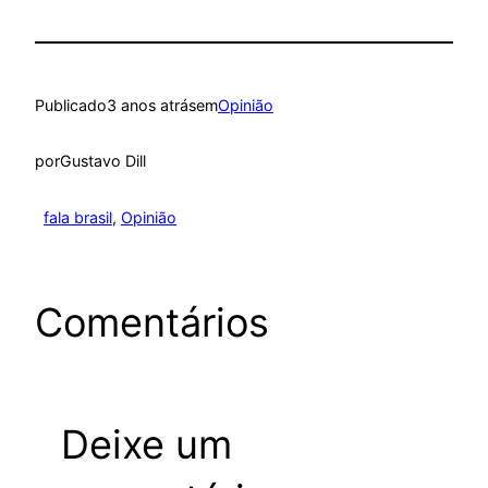
Publicado
3 anos atrás
em
Opinião
por
Gustavo Dill
fala brasil
, 
Opinião
Comentários
Deixe um