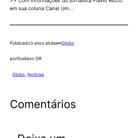
>> Com informações do jornalista Flávio Ricco,
em sua coluna Canal Um. .
Publicado
3 anos atrás
em
Globo
por
Gustavo Dill
Globo
, 
Notícias
Comentários