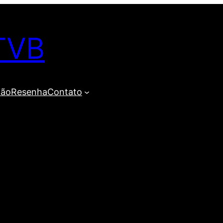
TVB
ião
Resenha
Contato