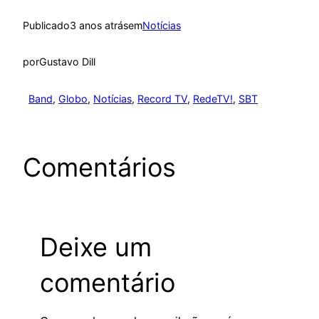
Publicado
3 anos atrás
em
Notícias
por
Gustavo Dill
Band
, 
Globo
, 
Notícias
, 
Record TV
, 
RedeTV!
, 
SBT
Comentários
Deixe um
comentário