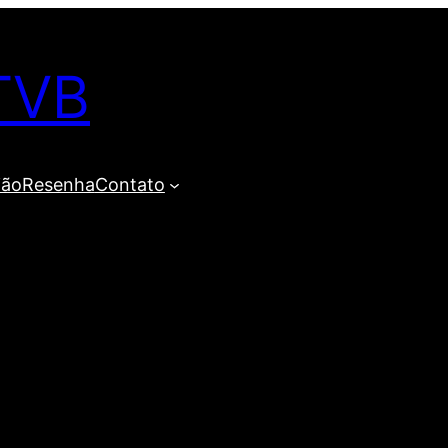
TVB
ião
Resenha
Contato