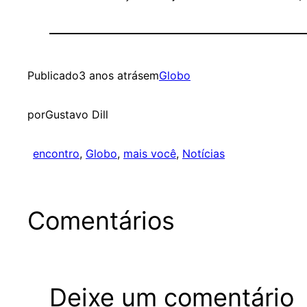
Publicado
3 anos atrás
em
Globo
por
Gustavo Dill
encontro
, 
Globo
, 
mais você
, 
Notícias
Comentários
Deixe um comentário