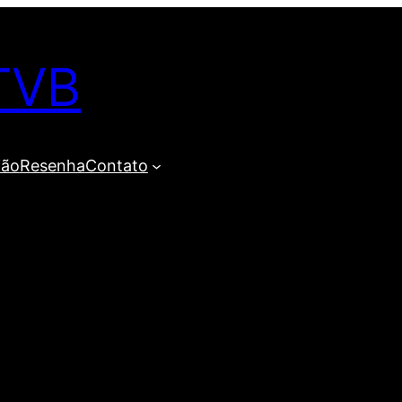
TVB
ião
Resenha
Contato