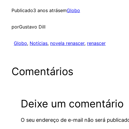
Publicado
3 anos atrás
em
Globo
por
Gustavo Dill
Globo
, 
Notícias
, 
novela renascer
, 
renascer
Comentários
Deixe um comentário
O seu endereço de e-mail não será publicad