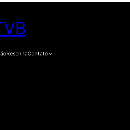
TVB
ião
Resenha
Contato