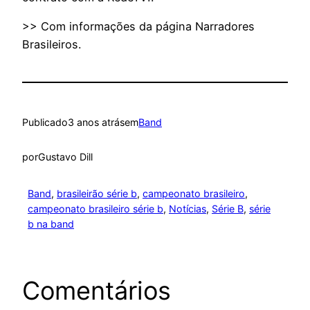
>> Com informações da página Narradores
Brasileiros.
Publicado
3 anos atrás
em
Band
por
Gustavo Dill
Band
, 
brasileirão série b
, 
campeonato brasileiro
, 
campeonato brasileiro série b
, 
Notícias
, 
Série B
, 
série
b na band
Comentários