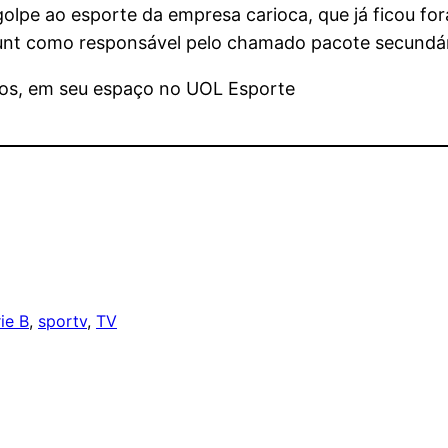
golpe ao esporte da empresa carioca, que já ficou fo
unt como responsável pelo chamado pacote secundár
tos, em seu espaço no UOL Esporte
ie B
, 
sportv
, 
TV