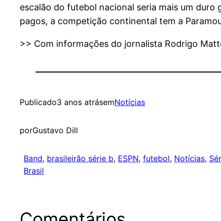
escalão do futebol nacional seria mais um duro 
pagos, a competição continental tem a Paramo
>> Com informações do jornalista Rodrigo Mat
Publicado
3 anos atrás
em
Notícias
por
Gustavo Dill
Band
, 
brasileirão série b
, 
ESPN
, 
futebol
, 
Notícias
, 
Sér
Brasil
Comentários