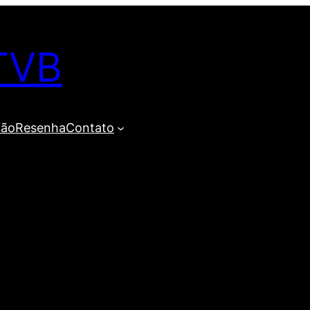
TVB
ião
Resenha
Contato