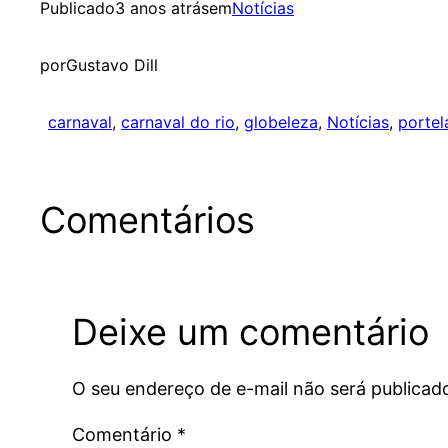
Publicado
3 anos atrás
em
Notícias
por
Gustavo Dill
carnaval
, 
carnaval do rio
, 
globeleza
, 
Notícias
, 
portel
Comentários
Deixe um comentário
O seu endereço de e-mail não será publicad
Comentário
*