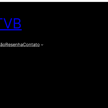
TVB
ião
Resenha
Contato