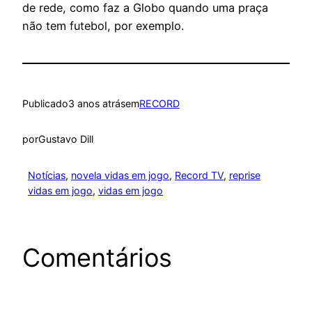
de rede, como faz a Globo quando uma praça
não tem futebol, por exemplo.
Publicado
3 anos atrás
em
RECORD
por
Gustavo Dill
Notícias
, 
novela vidas em jogo
, 
Record TV
, 
reprise
vidas em jogo
, 
vidas em jogo
Comentários