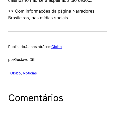
calendário não será espelhado tão cedo….
>> Com informações da página Narradores
Brasileiros, nas mídias sociais
Publicado
4 anos atrás
em
Globo
por
Gustavo Dill
Globo
, 
Notícias
Comentários