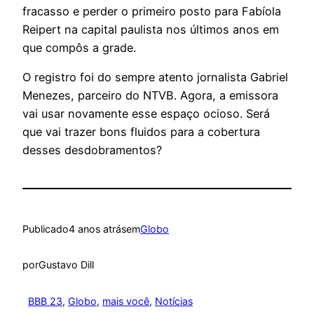
fracasso e perder o primeiro posto para Fabíola
Reipert na capital paulista nos últimos anos em
que compôs a grade.
O registro foi do sempre atento jornalista Gabriel
Menezes, parceiro do NTVB. Agora, a emissora
vai usar novamente esse espaço ocioso. Será
que vai trazer bons fluidos para a cobertura
desses desdobramentos?
Publicado
4 anos atrás
em
Globo
por
Gustavo Dill
BBB 23
, 
Globo
, 
mais você
, 
Notícias