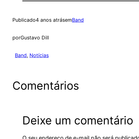
Publicado
4 anos atrás
em
Band
por
Gustavo Dill
Band
, 
Notícias
Comentários
Deixe um comentário
O seu endereço de e-mail não será publicad