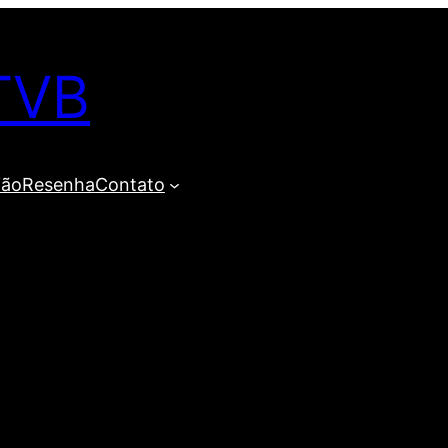
TVB
ião
Resenha
Contato