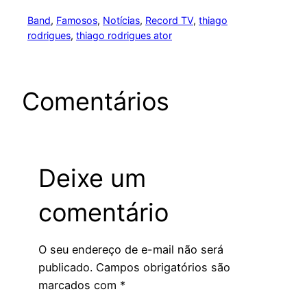
Band
, 
Famosos
, 
Notícias
, 
Record TV
, 
thiago
rodrigues
, 
thiago rodrigues ator
Comentários
Deixe um
comentário
O seu endereço de e-mail não será
publicado.
Campos obrigatórios são
marcados com
*