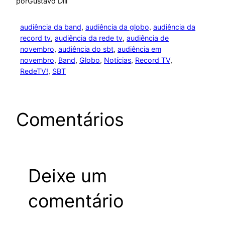
por
Gustavo Dill
audiência da band
, 
audiência da globo
, 
audiência da
record tv
, 
audiência da rede tv
, 
audiência de
novembro
, 
audiência do sbt
, 
audiência em
novembro
, 
Band
, 
Globo
, 
Notícias
, 
Record TV
, 
RedeTV!
, 
SBT
Comentários
Deixe um
comentário