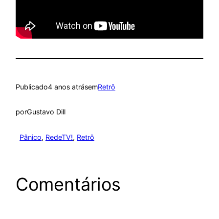
Publicado
4 anos atrás
em
Retrô
por
Gustavo Dill
Pânico
, 
RedeTV!
, 
Retrô
Comentários