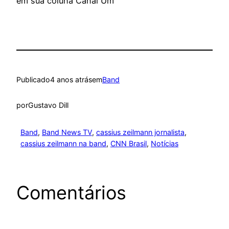
em sua coluna Canal Um
Publicado
4 anos atrás
em
Band
por
Gustavo Dill
Band
, 
Band News TV
, 
cassius zeilmann jornalista
, 
cassius zeilmann na band
, 
CNN Brasil
, 
Notícias
Comentários