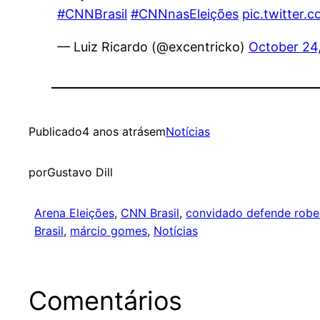
#CNNBrasil
#CNNnasEleições
pic.twitter
— Luiz Ricardo (@excentricko)
October 24
Publicado
4 anos atrás
em
Notícias
por
Gustavo Dill
Arena Eleições
, 
CNN Brasil
, 
convidado defende robe
Brasil
, 
márcio gomes
, 
Notícias
Comentários