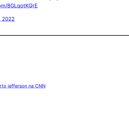
.com/8GLqotKQrE
, 2022
rto jefferson na CNN