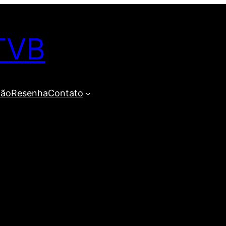
TVB
ião
Resenha
Contato