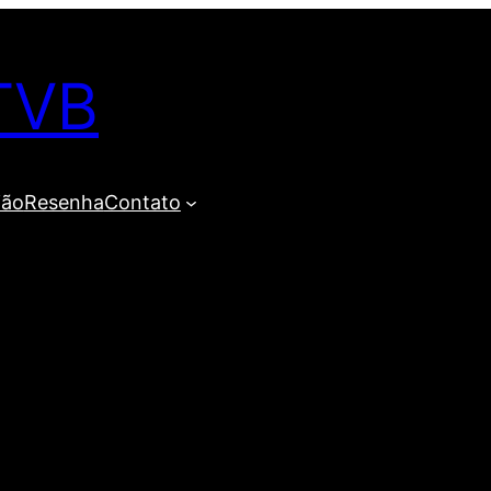
TVB
ião
Resenha
Contato