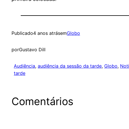
Publicado
4 anos atrás
em
Globo
por
Gustavo Dill
Audiência
, 
audiência da sessão da tarde
, 
Globo
, 
Notí
tarde
Comentários