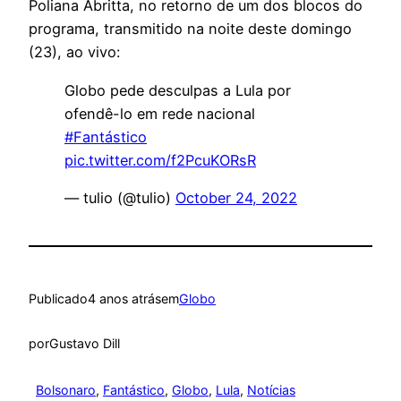
Poliana Abritta, no retorno de um dos blocos do
programa, transmitido na noite deste domingo
(23), ao vivo:
Globo pede desculpas a Lula por
ofendê-lo em rede nacional
#Fantástico
pic.twitter.com/f2PcuKORsR
— tulio (@tulio)
October 24, 2022
Publicado
4 anos atrás
em
Globo
por
Gustavo Dill
Bolsonaro
, 
Fantástico
, 
Globo
, 
Lula
, 
Notícias