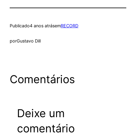
Publicado
4 anos atrás
em
RECORD
por
Gustavo Dill
Comentários
Deixe um
comentário