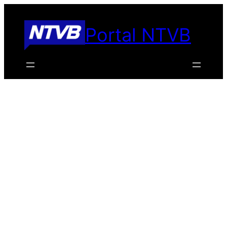
Pular
para
Portal NTVB
o
conteúdo