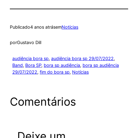
Publicado
4 anos atrás
em
Notícias
por
Gustavo Dill
audiência bora sp
, 
audiência bora sp 29/07/2022
, 
Band
, 
Bora SP
, 
bora sp audiência
, 
bora sp audiência
29/07/2022
, 
fim do bora sp
, 
Notícias
Comentários
Deixe um