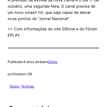
A previsão de estreia da nova trama é o dia 17 de
outubro, uma segunda-feira. O canal precisa de
um novo smash hit, que seja capaz de elevar
onze pontos do “Jornal Nacional”.
>> Com informações do site GShow e do Fórum
EPLAY
Publicado
4 anos atrás
em
Globo
por
Gustavo Dill
Globo
, 
Notícias