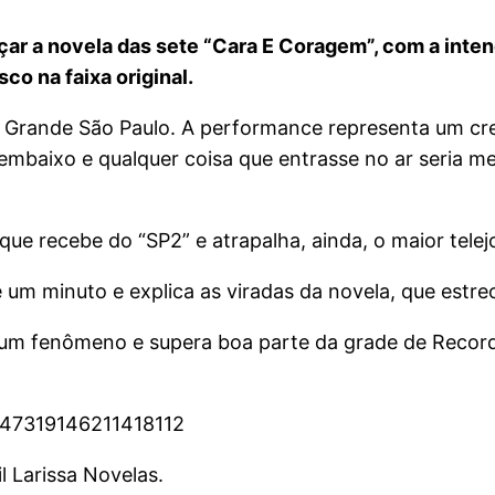
r a novela das sete “Cara E Coragem”, com a intençã
co na faixa original.
a Grande São Paulo. A performance representa um c
embaixo e qualquer coisa que entrasse no ar seria me
e recebe do “SP2” e atrapalha, ainda, o maior telejo
 minuto e explica as viradas da novela, que estreou
 um fenômeno e supera boa parte da grade de Record
/1547319146211418112
l Larissa Novelas.