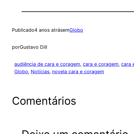
Publicado
4 anos atrás
em
Globo
por
Gustavo Dill
audiência de cara e coragem
, 
cara e coragem
, 
cara 
Globo
, 
Notícias
, 
novela cara e coragem
Comentários