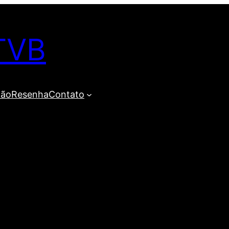
TVB
ião
Resenha
Contato