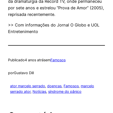
da dramaturgia da Record TV, onde permaneceu
por sete anos e estrelou “Prova de Amor” (2005),
reprisada recentemente.
>> Com informações do Jornal O Globo e UOL
Entretenimento
Publicado
4 anos atrás
em
Famosos
por
Gustavo Dill
ator marcelo serrado
, 
doenças
, 
Famosos
, 
marcelo
serrado ator
, 
Notícias
, 
síndrome do pânico