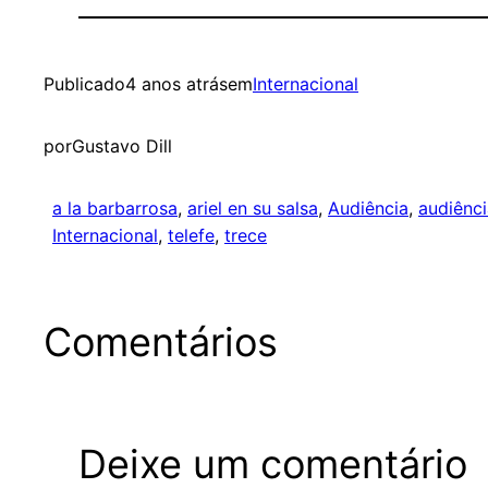
Publicado
4 anos atrás
em
Internacional
por
Gustavo Dill
a la barbarrosa
, 
ariel en su salsa
, 
Audiência
, 
audiênci
Internacional
, 
telefe
, 
trece
Comentários
Deixe um comentário