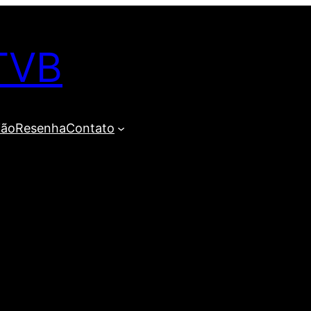
TVB
ião
Resenha
Contato