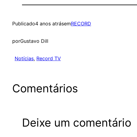
Publicado
4 anos atrás
em
RECORD
por
Gustavo Dill
Notícias
, 
Record TV
Comentários
Deixe um comentário