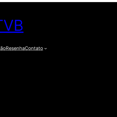
TVB
ião
Resenha
Contato