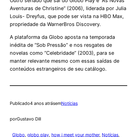
Outro seriado que sai do Globo Play é “As Novas
Aventuras de Christine” (2006), liderada por Julia
Louis- Dreyfus, que pode ser vista na HBO Max,
propriedade da WarnerBros Discovery.
A plataforma da Globo aposta na temporada
inédita de “Sob Pressão” e nos resgates de
novelas como “Celebridade” (2003), para se
manter relevante mesmo com essas saídas de
conteúdos estrangeiros de seu catálogo.
Publicado
4 anos atrás
em
Notícias
por
Gustavo Dill
Globo
, 
globo play
, 
how i meet your mother
, 
Notícias
, 