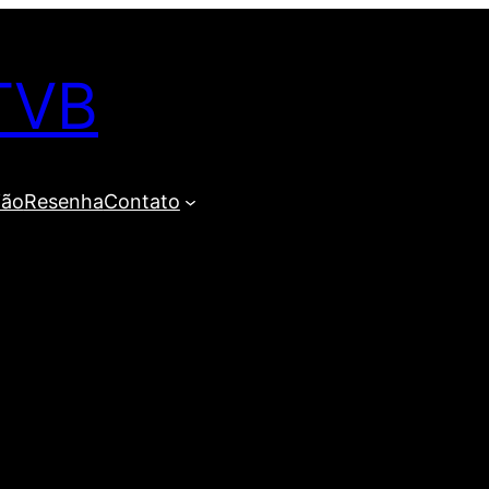
TVB
ião
Resenha
Contato