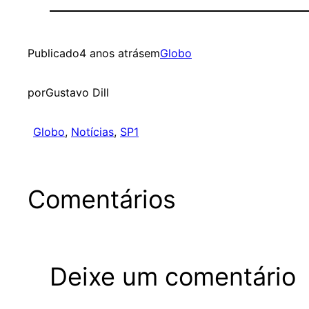
Publicado
4 anos atrás
em
Globo
por
Gustavo Dill
Globo
, 
Notícias
, 
SP1
Comentários
Deixe um comentário