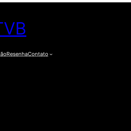
TVB
ião
Resenha
Contato