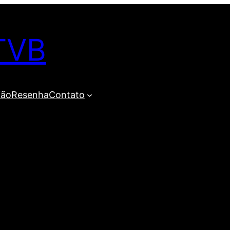
TVB
ião
Resenha
Contato