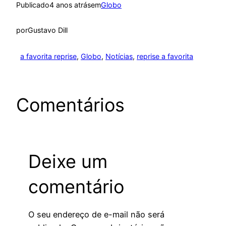
Publicado
4 anos atrás
em
Globo
por
Gustavo Dill
a favorita reprise
, 
Globo
, 
Notícias
, 
reprise a favorita
Comentários
Deixe um
comentário
O seu endereço de e-mail não será