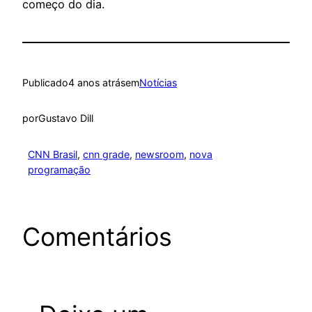
começo do dia.
Publicado
4 anos atrás
em
Notícias
por
Gustavo Dill
CNN Brasil
, 
cnn grade
, 
newsroom
, 
nova
programação
Comentários