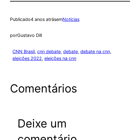
Publicado
4 anos atrás
em
Notícias
por
Gustavo Dill
CNN Brasil
, 
cnn debate
, 
debate
, 
debate na cnn
, 
eleições 2022
, 
eleições na cnn
Comentários
Deixe um
comentário