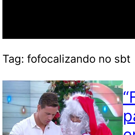
Tag:
fofocalizando no sbt
“
p
e