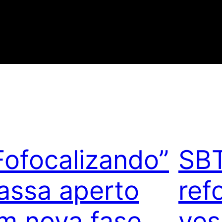
Fofocalizando”
SBT
assa aperto
ref
m nova fase
ves