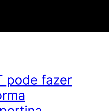
 pode fazer
orma
pertina