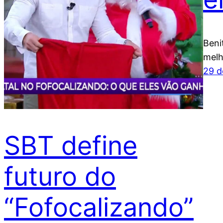
Beni
melh
29 d
SBT define
futuro do
“Fofocalizando”