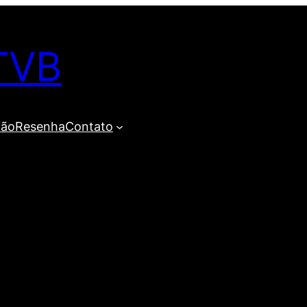
TVB
ião
Resenha
Contato