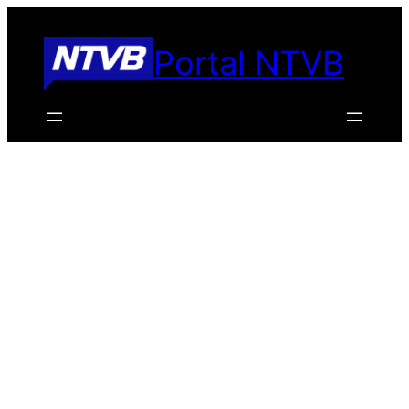
Pular
para
Portal NTVB
o
conteúdo