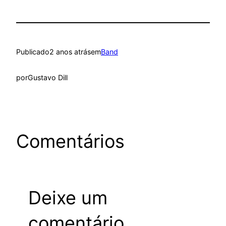
Publicado
2 anos atrás
em
Band
por
Gustavo Dill
Comentários
Deixe um
comentário